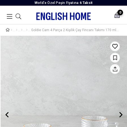
World’e Özel Peşin Fiyatına
6 Taksit
0
Goldie Cam 4 Parça 2 Kişilik Çay Fincanı Takımı 170 ml Gold