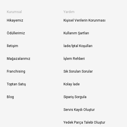
Kurumsal
Yardım
Hikayemiz
Kişisel Verilerin Korunması
Ödüllerimiz
Kullanım Şartları
İletişim
İade/İptal Koşulları
Mağazalarımız
İşlem Rehberi
Franchising
Sık Sorulan Sorular
Toptan Satış
Kolay İade
Blog
Sipariş Sorgula
Servis Kaydı Oluştur
Yedek Parça Talebi Oluştur