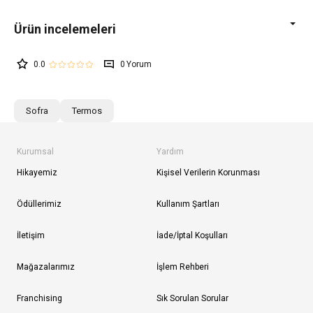
0.0
0
Sofra
Termos
Kurumsal
Yardım
Hikayemiz
Kişisel Verilerin Korunması
Ödüllerimiz
Kullanım Şartları
İletişim
İade/İptal Koşulları
Mağazalarımız
İşlem Rehberi
Franchising
Sık Sorulan Sorular