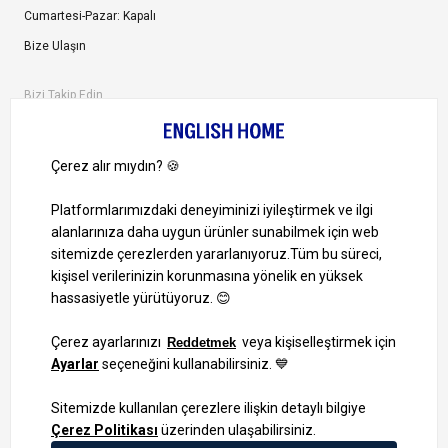
Cumartesi-Pazar: Kapalı
Bize Ulaşın
Bizi Takip Edin
Ayrıcalıklardan yararlanmak için uygulamamızı indirin.
1000 TL ve Üzeri Alışverişlerinizde Kargo Bedava!
Bilgi Toplum Hizmetleri
KVKK Veri İşleme Politikamız
Site Haritası