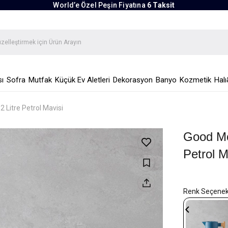
World’e Özel Peşin Fiyatına
6 Taksit
ı
Sofra
Mutfak
Küçük Ev Aletleri
Dekorasyon
Banyo
Kozmetik
Halı
 Litre Petrol Mavisi
Good Mo
Petrol M