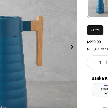
2 Litre
₺999,99
₺166,67
`den 
Banka K
Peşin
6 