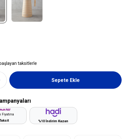
başlayan taksitlerle
ampanyaları
 Fiyatına
Taksit
%10 İndirim Kazan