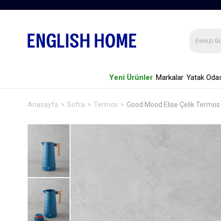
Yeni Ürünler
Markalar
Yatak Odas
Anasayfa
Sofra
Termos
Good Mood Elise Çelik Termos 2