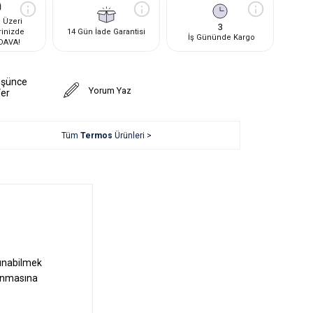
 Üzeri
3
rinizde
14 Gün İade Garantisi
İş Gününde Kargo
DAVA!
üşünce
Yorum Yaz
Ver
Tüm
Termos
Ürünleri >