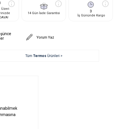
 Üzeri
3
rinizde
14 Gün İade Garantisi
İş Gününde Kargo
DAVA!
üşünce
Yorum Yaz
Ver
Tüm
Termos
Ürünleri >