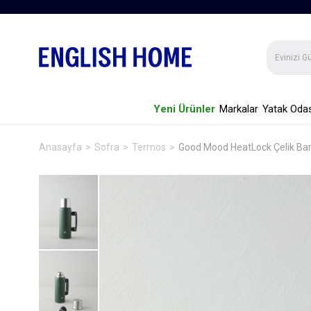
Yeni Ürünler
Markalar
Yatak Odas
Anasayfa
Sofra
Termos
Good Mood HeatLock Çelik Bard