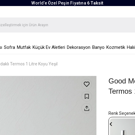
World’e Özel Peşin Fiyatına
6 Taksit
ı
Sofra
Mutfak
Küçük Ev Aletleri
Dekorasyon
Banyo
Kozmetik
Halı
aklı Termos 1 Litre Koyu Yeşil
Good Mo
Termos 1