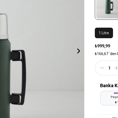
1 Litre
₺999,99
₺166,67
`den 
Banka K
Peşin
6 