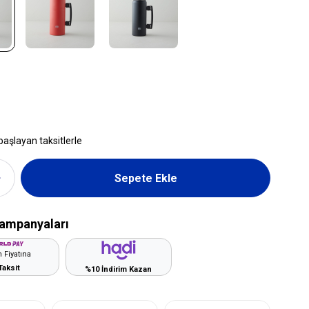
başlayan taksitlerle
ampanyaları
 Fiyatına
Taksit
%10 İndirim Kazan