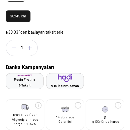
30x45 cm
₺33,33
`den başlayan taksitlerle
Banka Kampanyaları
Peşin Fiyatına
6 Taksit
%10 İndirim Kazan
1000 TL ve Üzeri
3
14 Gün İade
Alışverişlerinizde
Garantisi
İş Gününde Kargo
Kargo BEDAVA!