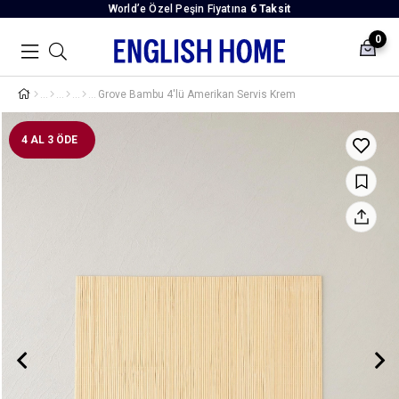
World’e Özel Peşin Fiyatına
6 Taksit
0
Grove Bambu 4'lü Amerikan Servis Krem
4 AL 3 ÖDE