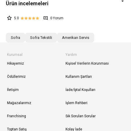
5.0
0
Sofra
Sofra Tekstili
Amerikan Servis
Kurumsal
Yardım
Hikayemiz
Kişisel Verilerin Korunması
Ödüllerimiz
Kullanım Şartları
İletişim
İade/İptal Koşulları
Mağazalarımız
İşlem Rehberi
Franchising
Sık Sorulan Sorular
Toptan Satış
Kolay İade