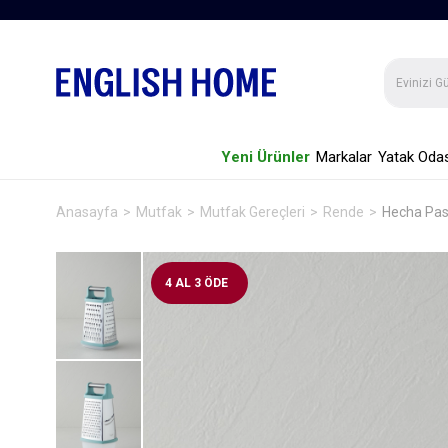
Yeni Ürünler
Markalar
Yatak Odas
Anasayfa
Mutfak
Mutfak Gereçleri
Rende
Hecha Pas
4 AL 3 ÖDE