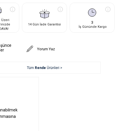
 Üzeri
3
rinizde
14 Gün İade Garantisi
İş Gününde Kargo
DAVA!
üşünce
Yorum Yaz
Ver
Tüm
Rende
Ürünleri >