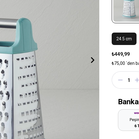
24.5 cm
₺449,99
₺75,00
`den b
Banka
Peşin
6 