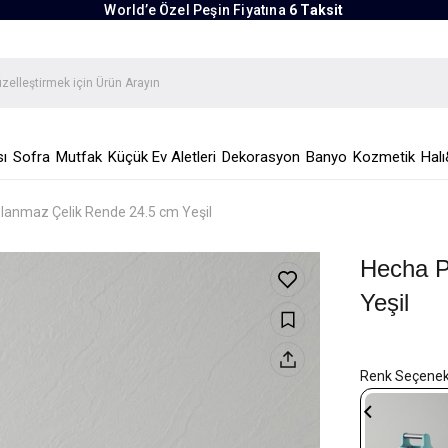
World’e Özel Peşin Fiyatına
6 Taksit
ı
Sofra
Mutfak
Küçük Ev Aletleri
Dekorasyon
Banyo
Kozmetik
Halı
lanmaz Çelik Rende 24.5 cm Yeşil
Hecha P
Yeşil