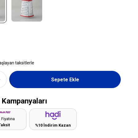
aşlayan taksitlerle
 Kampanyaları
 Fiyatına
Taksit
%10 İndirim Kazan