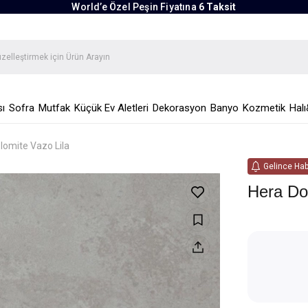
World’e Özel Peşin Fiyatına
6 Taksit
ı
Sofra
Mutfak
Küçük Ev Aletleri
Dekorasyon
Banyo
Kozmetik
Halı
lomite Vazo Lila
Gelince Hab
Hera Dol