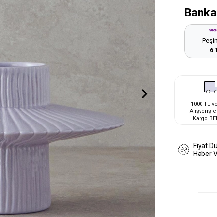
Banka
Peşin
6 
1000 TL ve
Alışverişle
Kargo BE
Fiyat D
Haber 