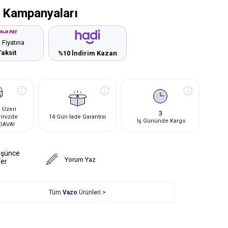
 Kampanyaları
 Fiyatına
Taksit
%10 İndirim Kazan
 Üzeri
3
rinizde
14 Gün İade Garantisi
İş Gününde Kargo
DAVA!
üşünce
Yorum Yaz
Ver
Tüm
Vazo
Ürünleri >