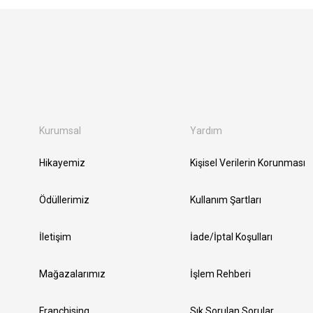
Kurumsal
Yardım
Hikayemiz
Kişisel Verilerin Korunması
Ödüllerimiz
Kullanım Şartları
İletişim
İade/İptal Koşulları
Mağazalarımız
İşlem Rehberi
Franchising
Sık Sorulan Sorular