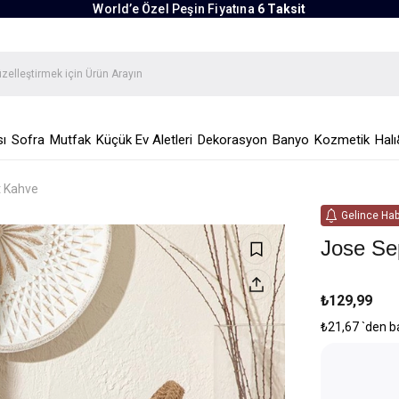
World’e Özel Peşin Fiyatına
6 Taksit
ı
Sofra
Mutfak
Küçük Ev Aletleri
Dekorasyon
Banyo
Kozmetik
Halı
t Kahve
Gelince Hab
Jose Se
₺129,99
₺21,67
`den b