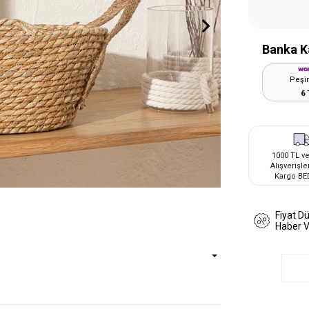
Banka K
Peşin
6 
1000 TL ve
Alışverişle
Kargo BE
Fiyat D
Haber 