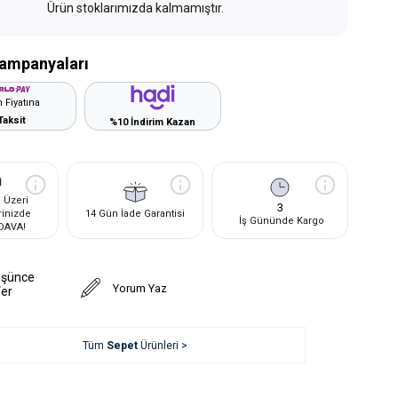
Ürün stoklarımızda kalmamıştır.
ampanyaları
 Fiyatına
Taksit
%10 İndirim Kazan
 Üzeri
3
rinizde
14 Gün İade Garantisi
İş Gününde Kargo
DAVA!
üşünce
Yorum Yaz
Ver
Tüm
Sepet
Ürünleri >