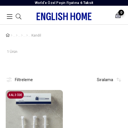
World’e Özel Peşin Fiyatına
6 Taksit
0
Kandil
1 Ürün
Filtreleme
Sıralama
4 AL 3 ÖDE