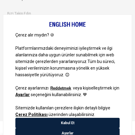
Bizi Takip Edin
Ayrıcalıklardan yararlanmak için uygulamamızı indirin.
1000 TL ve Üzeri Alışverişlerinizde Kargo Bedava!
Bilgi Toplum Hizmetleri
KVKK Veri İşleme Politikamız
Site Haritası