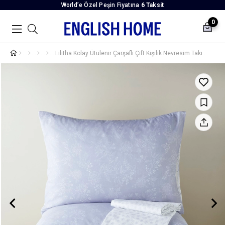
World’e Özel Peşin Fiyatına
6 Taksit
0
Lilitha Kolay Ütülenir Çarşaflı Çift Kişilik Nevresim Takımı 200x220 cm Lila