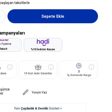
başlayan taksitlerle
ampanyaları
 Fiyatına
Taksit
%10 İndirim Kazan
3
edava
14 Gün İade Garantisi
İş Gününde Kargo
üşünce
Yorum Yaz
Ver
Tüm
Çaydanlık & Demlik
Ürünleri >