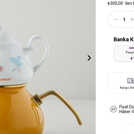
₺300,00
`den 
Banka K
Peşin
6 
Kargo B
Fiyat D
Haber 