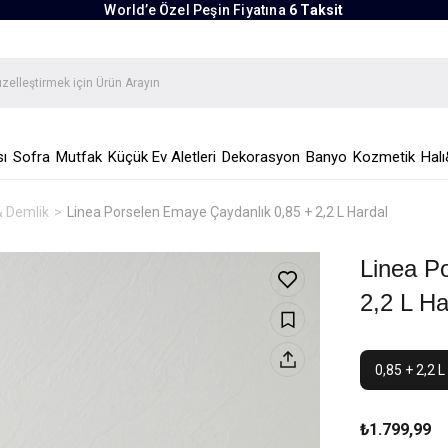
World’e Özel Peşin Fiyatına
6 Taksit
ı
Sofra
Mutfak
Küçük Ev Aletleri
Dekorasyon
Banyo
Kozmetik
Halı
& Demlik
Linea Porselen Emaye Çaydanlık 0,85 + 2,2 L Hardal
Linea P
2,2 L Ha
0,85 + 2,2 L
₺1.799,99