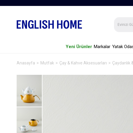
Yeni Ürünler
Markalar
Yatak Odas
Anasayfa
Mutfak
Çay & Kahve Aksesuarları
Çaydanlık 