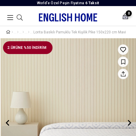
World’e Özel Peşin Fiyatına
6 Taksit
0
Lorita Baskılı Pamuklu Tek Kişilik Pike 150x220 cm Mavi
2.ÜRÜNE %50 İNDİRİM