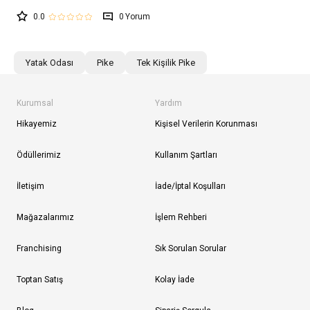
0.0
0
Yatak Odası
Pike
Tek Kişilik Pike
Kurumsal
Yardım
Hikayemiz
Kişisel Verilerin Korunması
Ödüllerimiz
Kullanım Şartları
İletişim
İade/İptal Koşulları
Mağazalarımız
İşlem Rehberi
Franchising
Sık Sorulan Sorular
Toptan Satış
Kolay İade