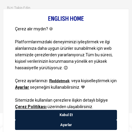
Bizi Takip Edin
Ayrıcalıklardan yararlanmak için uygulamamızı indirin.
1000 TL ve Üzeri Alışverişlerinizde Kargo Bedava!
Bilgi Toplum Hizmetleri
KVKK Veri İşleme Politikamız
Site Haritası