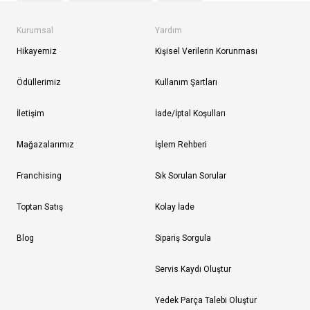
Kurumsal
Yardım
Hikayemiz
Kişisel Verilerin Korunması
Ödüllerimiz
Kullanım Şartları
İletişim
İade/İptal Koşulları
Mağazalarımız
İşlem Rehberi
Franchising
Sık Sorulan Sorular
Toptan Satış
Kolay İade
Blog
Sipariş Sorgula
Servis Kaydı Oluştur
Yedek Parça Talebi Oluştur