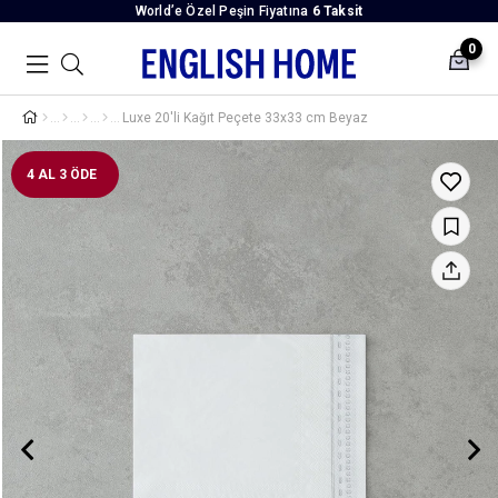
World’e Özel Peşin Fiyatına
6 Taksit
0
Luxe 20'li Kağıt Peçete 33x33 cm Beyaz
4 AL 3 ÖDE