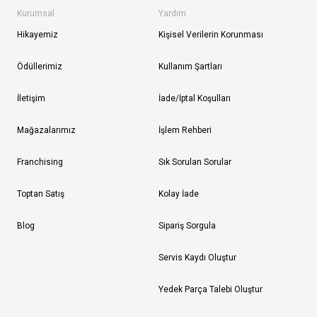
Kurumsal
Yardım
Hikayemiz
Kişisel Verilerin Korunması
Ödüllerimiz
Kullanım Şartları
İletişim
İade/İptal Koşulları
Mağazalarımız
İşlem Rehberi
Franchising
Sık Sorulan Sorular
Toptan Satış
Kolay İade
Blog
Sipariş Sorgula
Servis Kaydı Oluştur
Yedek Parça Talebi Oluştur