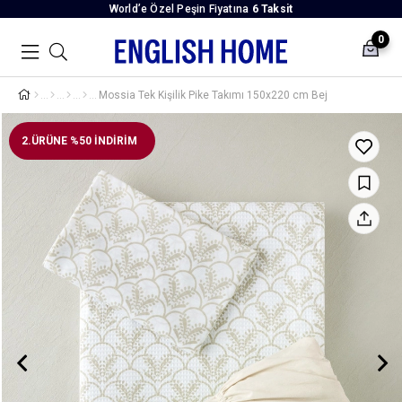
World’e Özel Peşin Fiyatına
6 Taksit
0
Mossia Tek Kişilik Pike Takımı 150x220 cm Bej
2.ÜRÜNE %50 İNDİRİM