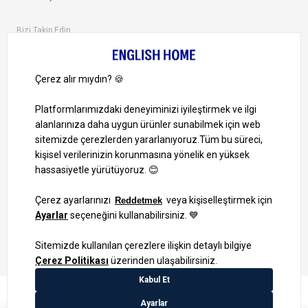
Bizi Takip Edin
Ayrıcalıklardan yararlanmak için uygulamamızı indirin.
1000 TL ve Üzeri Alışverişlerinizde Kargo Bedava!
Bilgi Toplum Hizmetleri
KVKK Veri İşleme Politikamız
Site Haritası