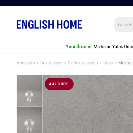
Yeni Ürünler
Markalar
Yatak Odas
Anasayfa
Dekorasyon
Ev Dekorasyonu
Vazo
Mushroo
4 AL 3 ÖDE