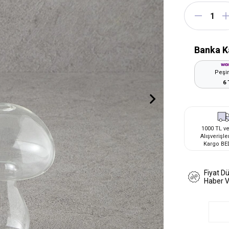
Banka K
Peşin
6 
1000 TL ve
Alışverişle
Kargo BE
Fiyat D
Haber 