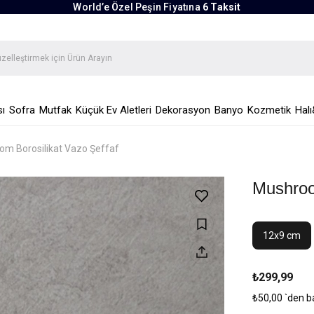
World’e Özel Peşin Fiyatına
6 Taksit
ı
Sofra
Mutfak
Küçük Ev Aletleri
Dekorasyon
Banyo
Kozmetik
Halı
m Borosilikat Vazo Şeffaf
Mushroo
12x9 cm
₺299,99
₺50,00
`den b