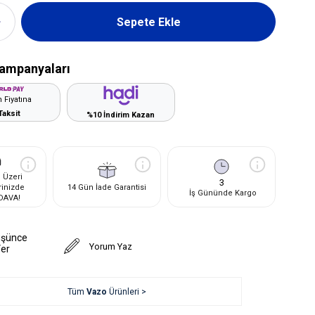
ampanyaları
 Fiyatına
Taksit
%10 İndirim Kazan
 Üzeri
3
rinizde
14 Gün İade Garantisi
İş Gününde Kargo
DAVA!
üşünce
Yorum Yaz
Ver
Tüm
Vazo
Ürünleri >