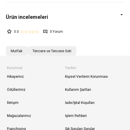
0.0
0
Mutfak
Tencere ve Tencere Seti
Kurumsal
Yardım
Hikayemiz
Kişisel Verilerin Korunması
Ödüllerimiz
Kullanım Şartları
İletişim
İade/İptal Koşulları
Mağazalarımız
İşlem Rehberi
Franchising
Sık Sorulan Sorular