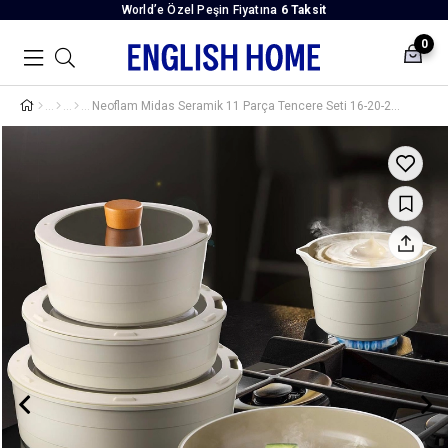
World’e Özel Peşin Fiyatına
6 Taksit
0
Neoflam Midas Seramik 11 Parça Tencere Seti 16-20-24-28-28 cm Bej