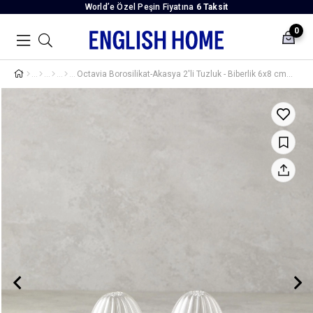
World’e Özel Peşin Fiyatına
6 Taksit
0
Octavia Borosilikat-Akasya 2'li Tuzluk - Biberlik 6x8 cm Şeffaf