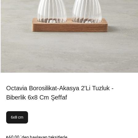
Octavia Borosilikat-Akasya 2'li Tuzluk -
Biberlik 6x8 Cm Şeffaf
6x8 cm
₺60,00
`den başlayan taksitlerle