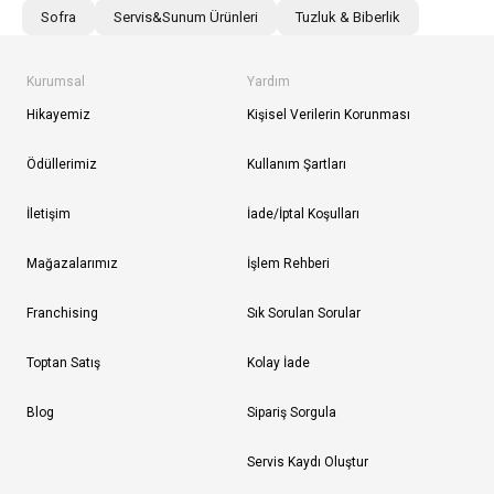
Sofra
Servis&Sunum Ürünleri
Tuzluk & Biberlik
Kurumsal
Yardım
Hikayemiz
Kişisel Verilerin Korunması
Ödüllerimiz
Kullanım Şartları
İletişim
İade/İptal Koşulları
Mağazalarımız
İşlem Rehberi
Franchising
Sık Sorulan Sorular
Toptan Satış
Kolay İade
Blog
Sipariş Sorgula
Servis Kaydı Oluştur