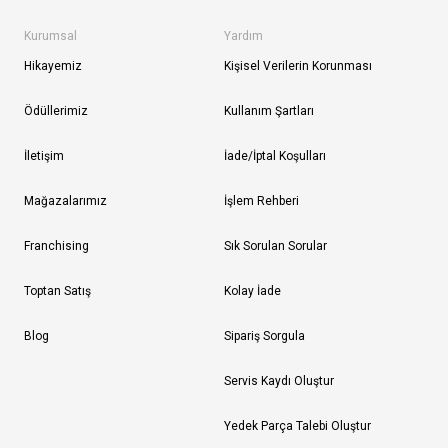
Kurumsal
Yardım
Hikayemiz
Kişisel Verilerin Korunması
Ödüllerimiz
Kullanım Şartları
İletişim
İade/İptal Koşulları
Mağazalarımız
İşlem Rehberi
Franchising
Sık Sorulan Sorular
Toptan Satış
Kolay İade
Blog
Sipariş Sorgula
Servis Kaydı Oluştur
Yedek Parça Talebi Oluştur