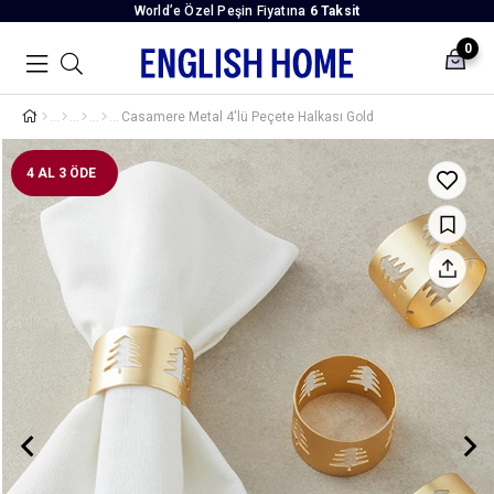
World’e Özel Peşin Fiyatına
6 Taksit
0
Casamere Metal 4'lü Peçete Halkası Gold
4 AL 3 ÖDE