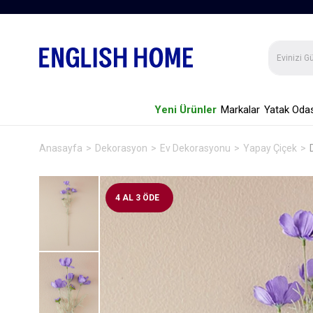
Yeni Ürünler
Markalar
Yatak Odas
Anasayfa
Dekorasyon
Ev Dekorasyonu
Yapay Çiçek
4 AL 3 ÖDE