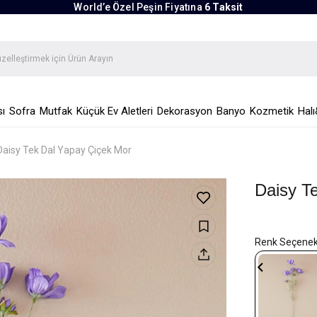
World’e Özel Peşin Fiyatına
6 Taksit
ı
Sofra
Mutfak
Küçük Ev Aletleri
Dekorasyon
Banyo
Kozmetik
Halı
Daisy Tek Dal Yapay Çiçek Mor
Daisy T