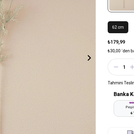
62 cm
₺179,99
₺30,00
`den b
Tahmini Tesli
Banka K
Peşin
6 