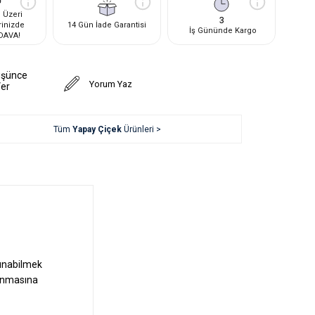
 Üzeri
3
rinizde
14 Gün İade Garantisi
İş Gününde Kargo
DAVA!
üşünce
Yorum Yaz
Ver
Tüm
Yapay Çiçek
Ürünleri >