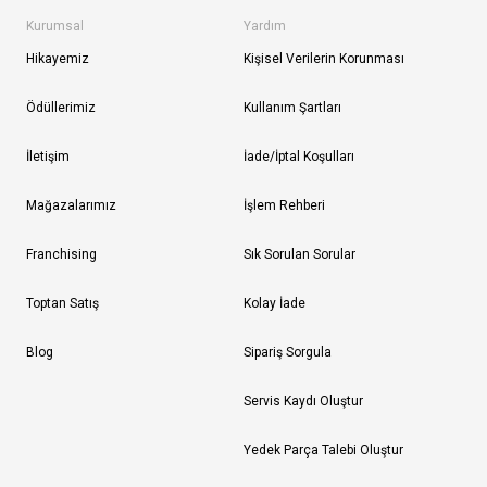
Kurumsal
Yardım
Hikayemiz
Kişisel Verilerin Korunması
Ödüllerimiz
Kullanım Şartları
İletişim
İade/İptal Koşulları
Mağazalarımız
İşlem Rehberi
Franchising
Sık Sorulan Sorular
Toptan Satış
Kolay İade
Blog
Sipariş Sorgula
Servis Kaydı Oluştur
Yedek Parça Talebi Oluştur