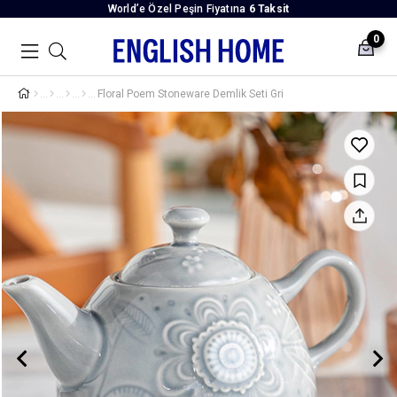
World’e Özel Peşin Fiyatına
6 Taksit
0
Floral Poem Stoneware Demlik Seti Gri