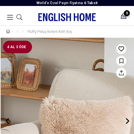
World’e Özel Peşin Fiyatına
6 Taksit
0
Fluffy Pelüş Kırlent Kılıfı Bej
4 AL 3 ÖDE