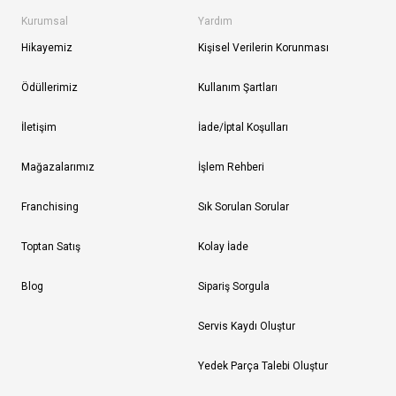
Kurumsal
Yardım
Hikayemiz
Kişisel Verilerin Korunması
Ödüllerimiz
Kullanım Şartları
İletişim
İade/İptal Koşulları
Mağazalarımız
İşlem Rehberi
Franchising
Sık Sorulan Sorular
Toptan Satış
Kolay İade
Blog
Sipariş Sorgula
Servis Kaydı Oluştur
Yedek Parça Talebi Oluştur