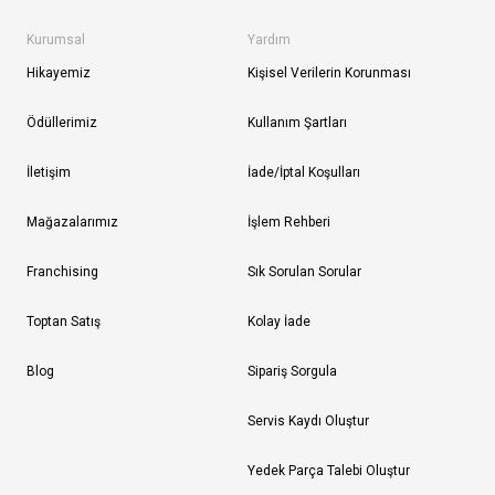
Kurumsal
Yardım
Hikayemiz
Kişisel Verilerin Korunması
Ödüllerimiz
Kullanım Şartları
İletişim
İade/İptal Koşulları
Mağazalarımız
İşlem Rehberi
Franchising
Sık Sorulan Sorular
Toptan Satış
Kolay İade
Blog
Sipariş Sorgula
Servis Kaydı Oluştur
Yedek Parça Talebi Oluştur