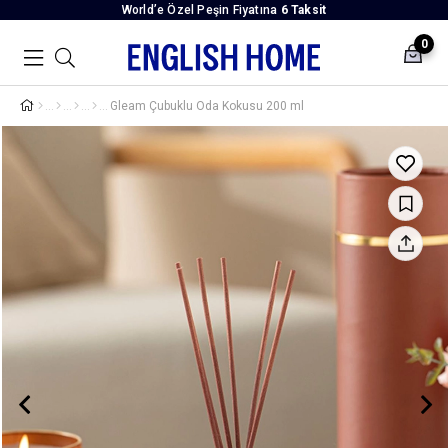
World’e Özel Peşin Fiyatına
6 Taksit
0
Gleam Çubuklu Oda Kokusu 200 ml