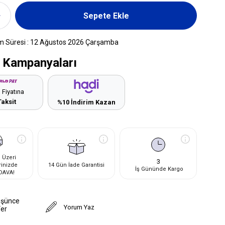
m Süresi
:
12 Ağustos 2026 Çarşamba
 Kampanyaları
 Fiyatına
Taksit
%10 İndirim Kazan
 Üzeri
3
rinizde
14 Gün İade Garantisi
İş Gününde Kargo
DAVA!
üşünce
Yorum Yaz
Ver