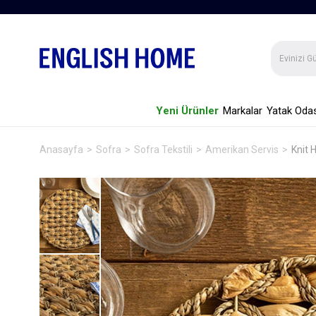
Yeni Ürünler
Markalar
Yatak Odas
Anasayfa
Sofra
Sofra Tekstili
Amerikan Servis
Knit 