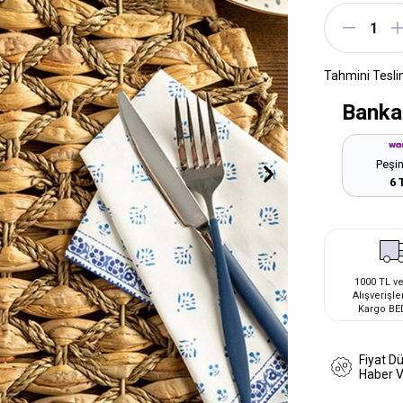
Tahmini Tesli
Banka
Peşin
6 
1000 TL ve
Alışverişle
Kargo BE
Fiyat D
Haber 