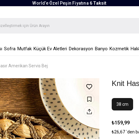
World’e Özel Peşin Fiyatına
6 Taksit
ı
Sofra
Mutfak
Küçük Ev Aletleri
Dekorasyon
Banyo
Kozmetik
Halı
Hasır Amerikan Servis Bej
Knit Has
38 cm
₺159,99
₺26,67
`den b