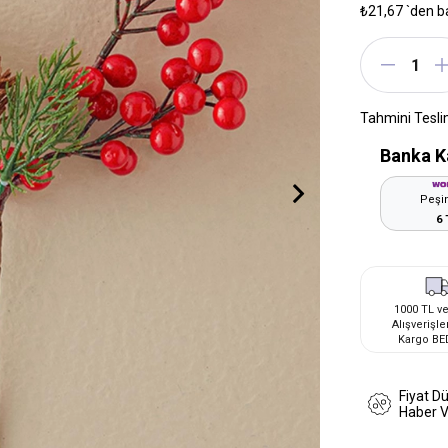
₺21,67
`den b
Tahmini Tesli
Banka K
Peşin
6 
1000 TL ve
Alışverişle
Kargo BE
Fiyat D
Haber 