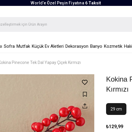
World’e Özel Peşin Fiyatına
6 Taksit
ı
Sofra
Mutfak
Küçük Ev Aletleri
Dekorasyon
Banyo
Kozmetik
Halı
Kokina Pinecone Tek Dal Yapay Çiçek Kırmızı
Kokina 
Kırmızı
29 cm
₺129,99