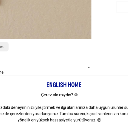
çek
ne