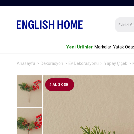
Yeni Ürünler
Markalar
Yatak Odas
Anasayfa
Dekorasyon
Ev Dekorasyonu
Yapay Çiçek
4 AL 3 ÖDE