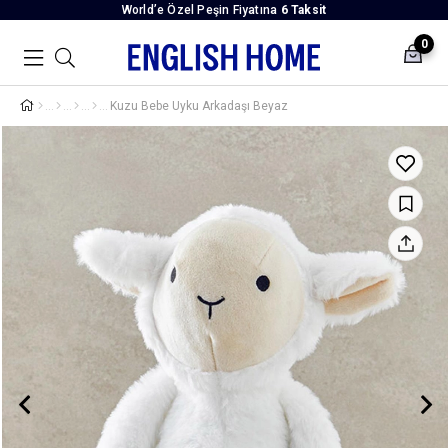
World’e Özel Peşin Fiyatına
6 Taksit
0
Kuzu Bebe Uyku Arkadaşı Beyaz