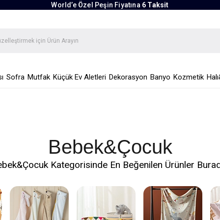
World’e Özel Peşin Fiyatına
6 Taksit
ı
Sofra
Mutfak
Küçük Ev Aletleri
Dekorasyon
Banyo
Kozmetik
Halı
Bebek&Çocuk
bek&Çocuk Kategorisinde En Beğenilen Ürünler Bura