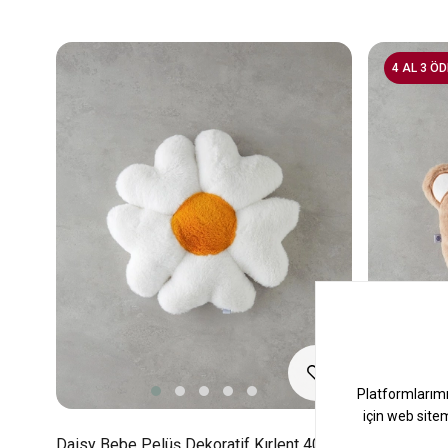
4 AL 3 ÖD
Daisy Bebe Pelüş Dekoratif Kırlent 40 Cm
Happy Bear