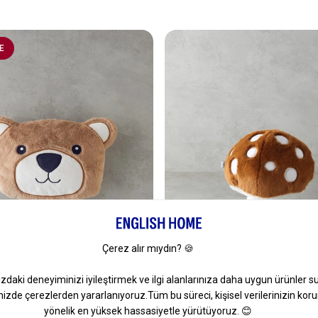
E
1
 Pelüş Bebe Dekoratif Kırlent
Mushroom Bebe Pelüş Dekorati