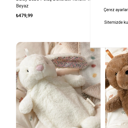
Beyaz
35x26 Cm 
₺479,99
₺499,99