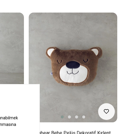
f Kırlent
Moonbear Bebe Pelüş Dekoratif Kırlent