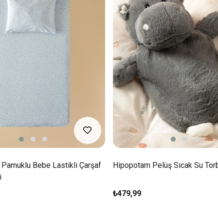
 Pamuklu Bebe Lastikli Çarşaf
Hipopotam Pelüş Sıcak Su Torb
i
₺479,99