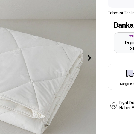
Tahmini Tesli
Banka
Peşin
6 
Kargo B
Fiyat D
Haber 