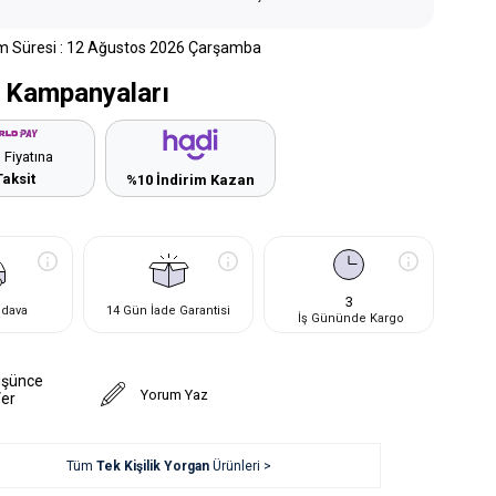
m Süresi
:
12 Ağustos 2026 Çarşamba
 Kampanyaları
 Fiyatına
Taksit
%10 İndirim Kazan
3
edava
14 Gün İade Garantisi
İş Gününde Kargo
üşünce
Yorum Yaz
Ver
Tüm
Tek Kişilik Yorgan
Ürünleri >