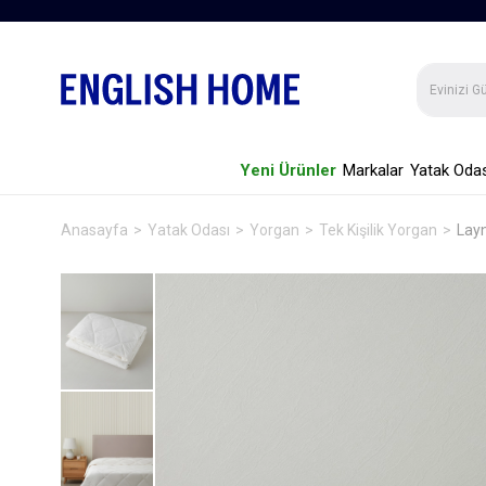
Yeni Ürünler
Markalar
Yatak Odas
Anasayfa
Yatak Odası
Yorgan
Tek Kişilik Yorgan
Layn