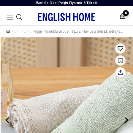
World’e Özel Peşin Fiyatına
6 Taksit
0
Peggy Pamuklu Brodeli 3’Lü El Havlusu Seti Ekru-Bej-Su Yeşili