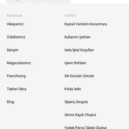
Kurumsal
Yardım
Hikayemiz
Kişisel Verilerin Korunması
Ödüllerimiz
Kullanım Şartları
İletişim
İade/İptal Koşulları
Mağazalarımız
İşlem Rehberi
Franchising
Sık Sorulan Sorular
Toptan Satış
Kolay İade
Blog
Sipariş Sorgula
Servis Kaydı Oluştur
Yedek Parça Talebi Oluştur