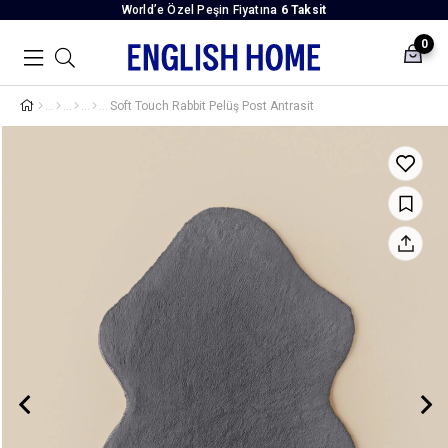
World’e Özel Peşin Fiyatına
6 Taksit
0
Soft Touch Rabbit Pelüş Post Antrasit