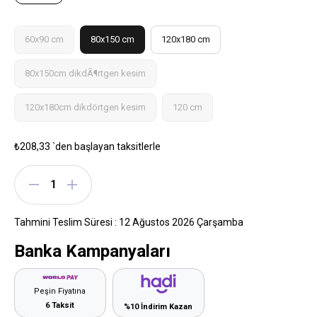
60x90 cm
80x150 cm
120x180 cm
80x150cm dikdÃ¶rtgen kesim
120x180cm dikdörtgen kesim
120 cm
₺208,33
`den başlayan taksitlerle
Tahmini Teslim Süresi
:
12 Ağustos 2026 Çarşamba
Banka Kampanyaları
Peşin Fiyatına
6 Taksit
%10 İndirim Kazan