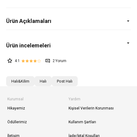
Ürün Açıklamaları
4.1
2
Halı&Kilim
Halı
Post Halı
Kurumsal
Yardım
Hikayemiz
Kişisel Verilerin Korunması
Ödüllerimiz
Kullanım Şartları
İletişim
İade/İptal Koşulları