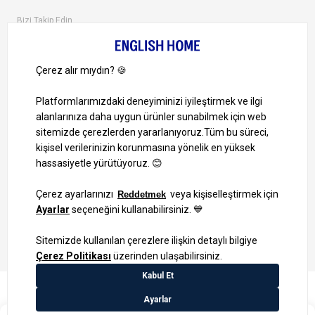
Bizi Takip Edin
Ayrıcalıklardan yararlanmak için uygulamamızı indirin.
1000 TL ve Üzeri Alışverişlerinizde Kargo Bedava!
Bilgi Toplum Hizmetleri
KVKK Veri İşleme Politikamız
Site Haritası