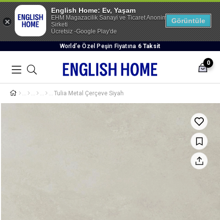
English Home: Ev, Yaşam
EHM Magazacilik Sanayi ve Ticaret Anonim
Görüntüle
Sirketi
Ücretsiz -Google Play'de
World’e Özel Peşin Fiyatına
6 Taksit
0
Tulia Metal Çerçeve Siyah