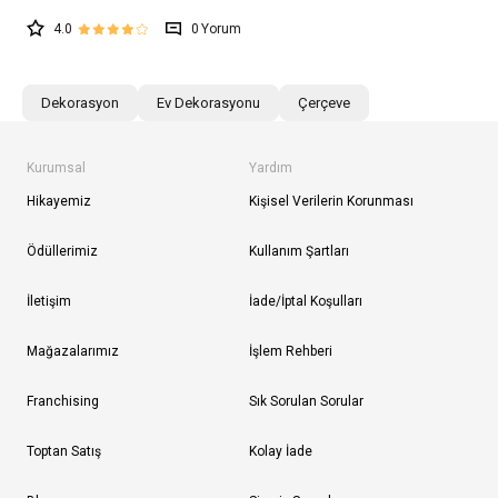
4.0
0
Dekorasyon
Ev Dekorasyonu
Çerçeve
Kurumsal
Yardım
Hikayemiz
Kişisel Verilerin Korunması
Ödüllerimiz
Kullanım Şartları
İletişim
İade/İptal Koşulları
Mağazalarımız
İşlem Rehberi
Franchising
Sık Sorulan Sorular
Toptan Satış
Kolay İade