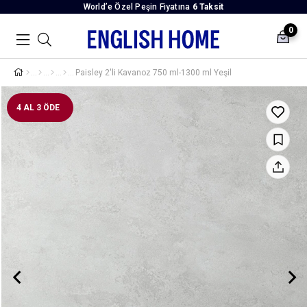
World’e Özel Peşin Fiyatına
6 Taksit
0
Paisley 2'li Kavanoz 750 ml-1300 ml Yeşil
4 AL 3 ÖDE