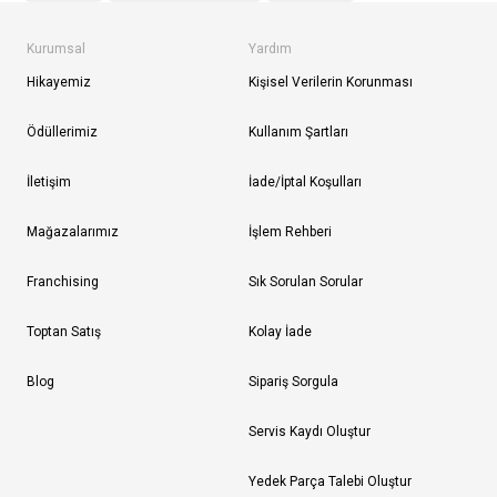
Kurumsal
Yardım
Hikayemiz
Kişisel Verilerin Korunması
Ödüllerimiz
Kullanım Şartları
İletişim
İade/İptal Koşulları
Mağazalarımız
İşlem Rehberi
Franchising
Sık Sorulan Sorular
Toptan Satış
Kolay İade
Blog
Sipariş Sorgula
Servis Kaydı Oluştur
Yedek Parça Talebi Oluştur