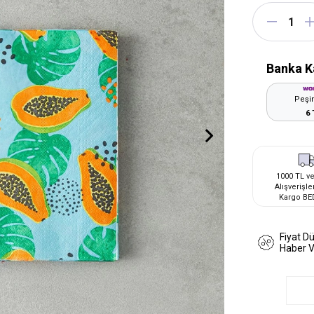
Banka K
Peşin
6 
1000 TL ve
Alışverişle
Kargo BE
Fiyat D
Haber 