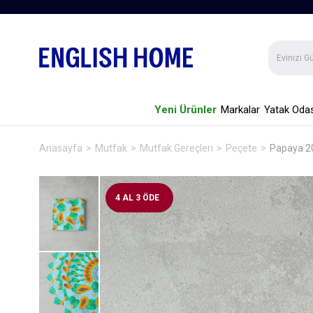
Yeni Ürünler
Markalar
Yatak Odas
Anasayfa
Mutfak
Mutfak Gereçleri
Peçete
Papaya 20'
4 AL 3 ÖDE