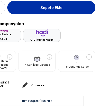
ampanyaları
 Fiyatına
Taksit
%10 İndirim Kazan
 Üzeri
3
rinizde
14 Gün İade Garantisi
İş Gününde Kargo
DAVA!
üşünce
Yorum Yaz
Ver
Tüm
Peçete
Ürünleri >