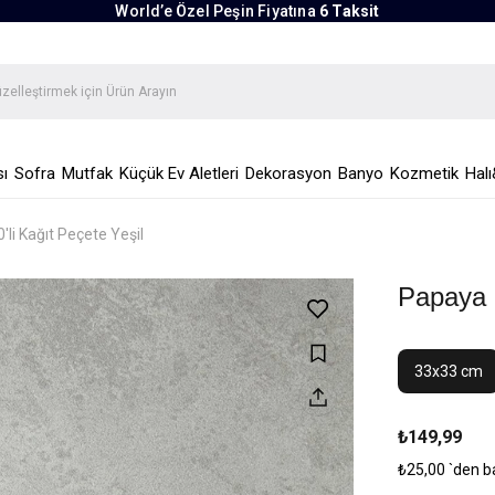
World’e Özel Peşin Fiyatına
6 Taksit
ı
Sofra
Mutfak
Küçük Ev Aletleri
Dekorasyon
Banyo
Kozmetik
Halı
li Kağıt Peçete Yeşil
Papaya 2
33x33 cm
₺149,99
₺25,00
`den b