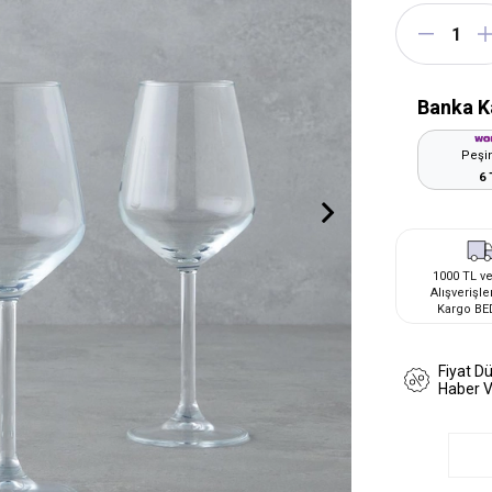
Banka K
Peşin
6 
1000 TL ve
Alışverişle
Kargo BE
Fiyat D
Haber 