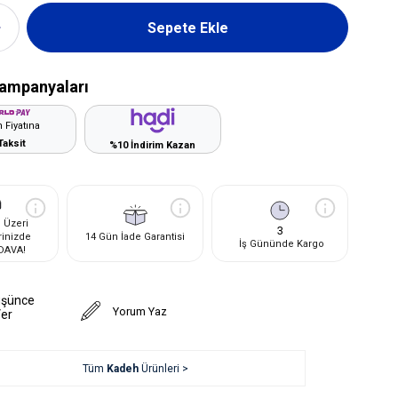
ampanyaları
 Fiyatına
Taksit
%10 İndirim Kazan
 Üzeri
3
rinizde
14 Gün İade Garantisi
İş Gününde Kargo
DAVA!
üşünce
Yorum Yaz
Ver
Tüm
Kadeh
Ürünleri >