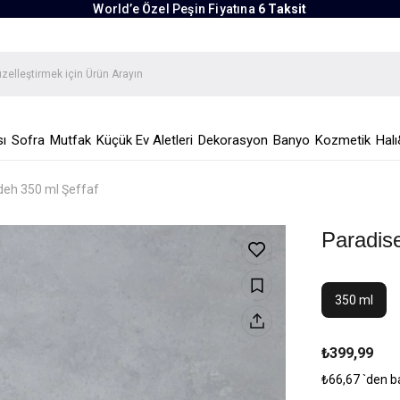
World’e Özel Peşin Fiyatına
6 Taksit
ı
Sofra
Mutfak
Küçük Ev Aletleri
Dekorasyon
Banyo
Kozmetik
Halı
deh 350 ml Şeffaf
Paradis
350 ml
₺399,99
₺66,67
`den b