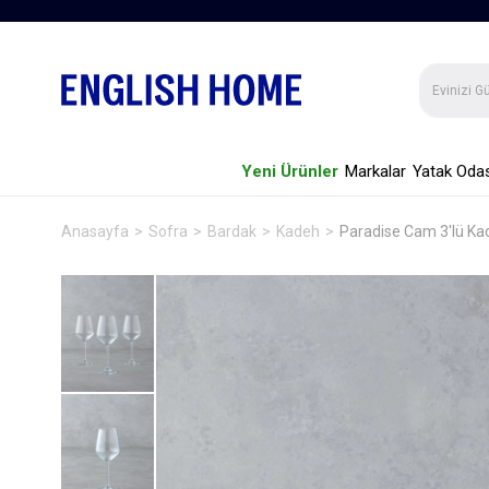
Yeni Ürünler
Markalar
Yatak Odas
Anasayfa
Sofra
Bardak
Kadeh
Paradise Cam 3'lü Ka