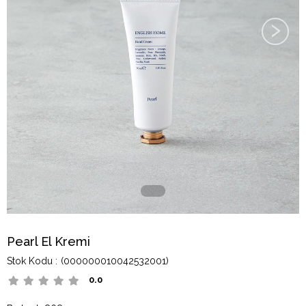
›
Pearl El Kremi
(000000010042532001)
0.0