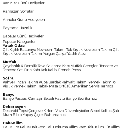
Kadınlar Günü Hediyeleri
Ramazan Sofraları
Anneler Günü Hediyeleri
Bayrama Hazırlık
Babalar Günü Hediyeleri
Popüler Kategoriler
Yatak Odası
Çift Kişilik Battaniye
Nevresim Takımı
Tek Kişilik Nevresim Takımı
Çift
Kişilik Nevresim Takımı
Yorgan
Çarşaf
Yastık
Alez
Mutfak
Çaydanlık & Demlik
Tava
Saklama Kabı
Mutfak Gereçleri
Tencere ve
Tencere Seti
Fırın Kabı
Kek Kalıbı
French Press
Sofra
Kahve Fincan Takımı
Kupa
Bardak
Kahvaltı Takımı
Yemek Takımı
6
Kişilik Yemek Takımı
Tabak
Masa Örtüsü
Amerikan Servis
Termos
Banyo
Banyo Paspası
Çamaşır Sepeti
Havlu
Banyo Seti
Bornoz
Dekorasyon
Dekoratif Tepsi
Çerçeve
Kırlent
Vazo
Düzenleyiciler
Sepet
Koltuk Şalı
Mum
Biblo
Yapay Çiçek
Buhurdanlık
Halı&Kilim
Halı
Kilim
Peluş Halı
Post Halı
Dokuma Kilim
Pamuklu Kilim
Jüt Kilim