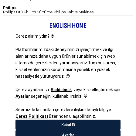
Philips
Philips Ütü
Philips Süpürge
Philips Kahve Makinesi
Kampanyalar
Kampanyalar
Banka Kampanyaları
Müşteri Hizmetleri
0 850 724 0 346
Pazartesi-Cuma: 09:00 – 18:00
Cumartesi-Pazar: Kapalı
Bize Ulaşın
Ayrıcalıklardan yararlanmak için uygulamamızı indirin.
1000 TL ve Üzeri Alışverişlerinizde Kargo Bedava!