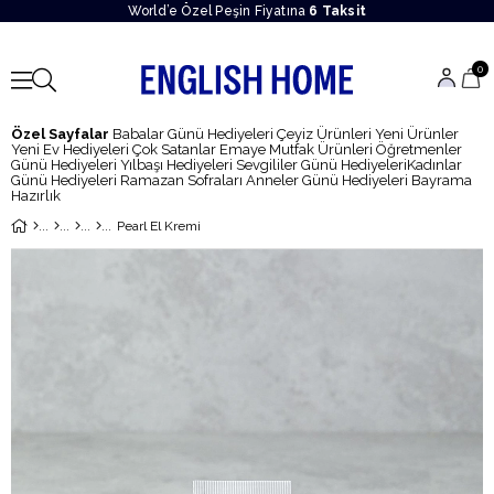
World’e Özel Peşin Fiyatına
6 Taksit
0
Özel Sayfalar
Babalar Günü Hediyeleri
Çeyiz Ürünleri
Yeni Ürünler
Yeni Ev Hediyeleri
Çok Satanlar
Emaye Mutfak Ürünleri
Öğretmenler
Günü Hediyeleri
Yılbaşı Hediyeleri
Sevgililer Günü Hediyeleri
Kadınlar
Günü Hediyeleri
Ramazan Sofraları
Anneler Günü Hediyeleri
Bayrama
Hazırlık
Pearl El Kremi