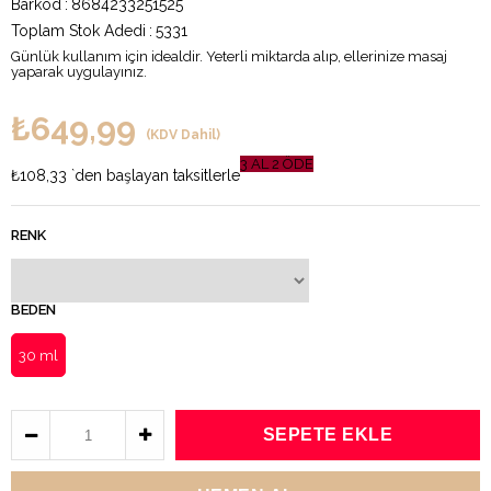
Barkod
:
8684233251525
Toplam Stok Adedi
:
5331
Günlük kullanım için idealdir. Yeterli miktarda alıp, ellerinize masaj
yaparak uygulayınız.
₺649,99
(KDV Dahil)
3 AL 2 ÖDE
₺108,33
`den başlayan taksitlerle
RENK
BEDEN
30 ml