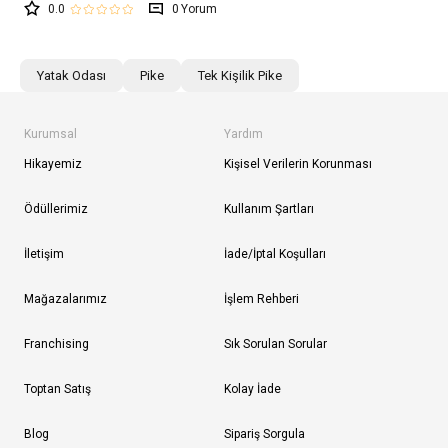
0.0
0
Yatak Odası
Pike
Tek Kişilik Pike
Kurumsal
Yardım
Hikayemiz
Kişisel Verilerin Korunması
Ödüllerimiz
Kullanım Şartları
İletişim
İade/İptal Koşulları
Mağazalarımız
İşlem Rehberi
Franchising
Sık Sorulan Sorular
Toptan Satış
Kolay İade
Blog
Sipariş Sorgula