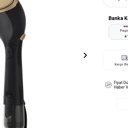
Banka K
Peşin
6 
Kargo B
Fiyat D
Haber 