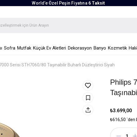
World’e Özel Peşin Fiyatına
6 Taksit
ı
Sofra
Mutfak
Küçük Ev Aletleri
Dekorasyon
Banyo
Kozmetik
Halı
 7000 Serisi STH7060/80 Taşınabilir Buharlı Düzleştirici Siyah
Philips
Taşınabi
₺3.699,00
₺616,50
`den 