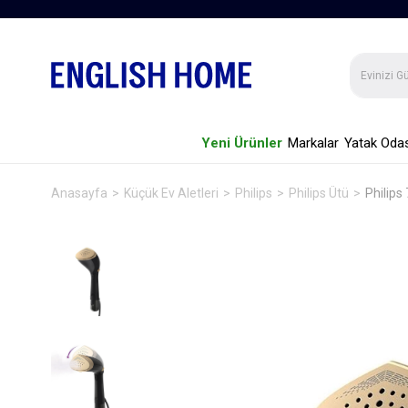
Yeni Ürünler
Markalar
Yatak Odas
Anasayfa
Küçük Ev Aletleri
Philips
Philips Ütü
Philips