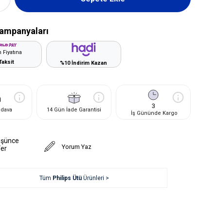
ampanyaları
 Fiyatına
Taksit
%10 İndirim Kazan
3
edava
14 Gün İade Garantisi
İş Gününde Kargo
üşünce
Yorum Yaz
Ver
Tüm
Philips Ütü
Ürünleri >