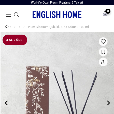
World’e Özel Peşin Fiyatına
6 Taksit
0
Plum Blossom Çubuklu Oda Kokusu 100 ml
3 AL 2 ÖDE