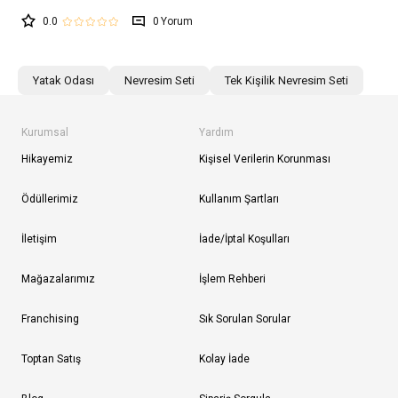
0.0
0
Yatak Odası
Nevresim Seti
Tek Kişilik Nevresim Seti
Kurumsal
Yardım
Hikayemiz
Kişisel Verilerin Korunması
Ödüllerimiz
Kullanım Şartları
İletişim
İade/İptal Koşulları
Mağazalarımız
İşlem Rehberi
Franchising
Sık Sorulan Sorular
Toptan Satış
Kolay İade