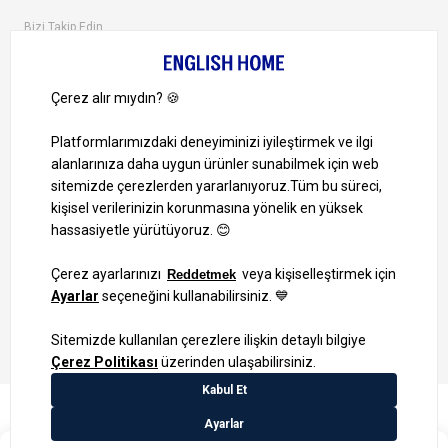
Bizi Takip Edin
Ayrıcalıklardan yararlanmak için uygulamamızı indirin.
1000 TL ve Üzeri Alışverişlerinizde Kargo Bedava!
Bilgi Toplum Hizmetleri
KVKK Veri İşleme Politikamız
Site Haritası