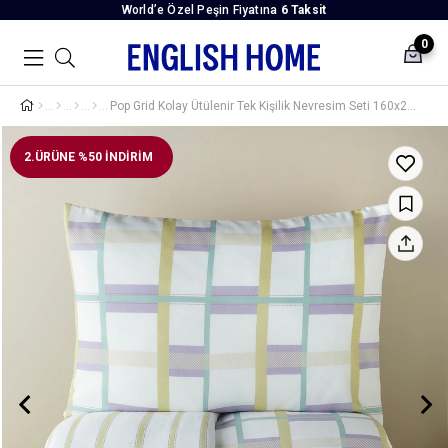
World’e Özel Peşin Fiyatına
6 Taksit
0
Pop Grid Kolay Ütülenir Tek Kişilik Nevresim Seti 160x220 cm Lila-Yeşil
2.ÜRÜNE %50 İNDİRİM