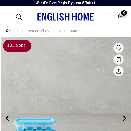
World’e Özel Peşin Fiyatına
6 Taksit
0
Posuda 3'lü Mini Buz Kalıbı Mavi
4 AL 3 ÖDE