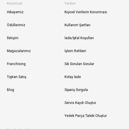
Kurumsal
Yardım
Hikayemiz
Kişisel Verilerin Korunması
Ödüllerimiz
Kullanım Şartları
İletişim
İade/İptal Koşulları
Mağazalarımız
İşlem Rehberi
Franchising
Sık Sorulan Sorular
Toptan Satış
Kolay İade
Blog
Sipariş Sorgula
Servis Kaydı Oluştur
Yedek Parça Talebi Oluştur