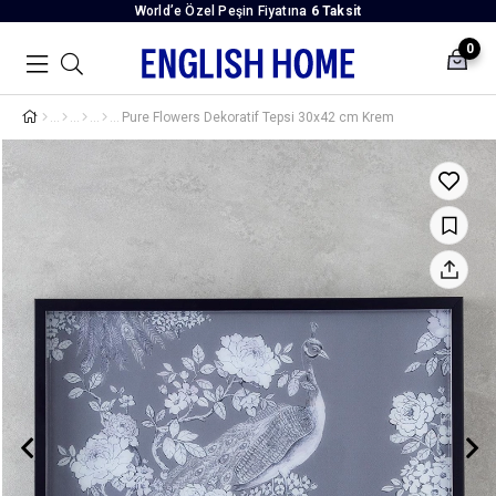
World’e Özel Peşin Fiyatına
6 Taksit
0
Pure Flowers Dekoratif Tepsi 30x42 cm Krem