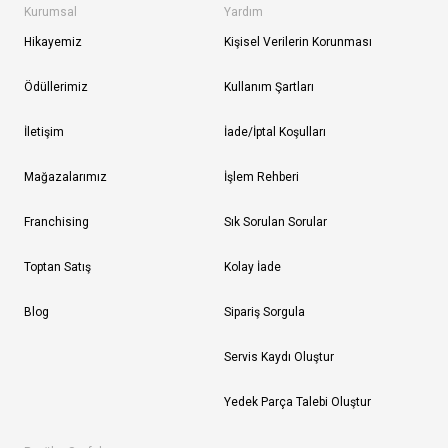
Kurumsal
Yardım
Hikayemiz
Kişisel Verilerin Korunması
Ödüllerimiz
Kullanım Şartları
İletişim
İade/İptal Koşulları
Mağazalarımız
İşlem Rehberi
Franchising
Sık Sorulan Sorular
Toptan Satış
Kolay İade
Blog
Sipariş Sorgula
Servis Kaydı Oluştur
Yedek Parça Talebi Oluştur