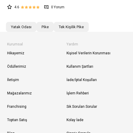
4.6
0
Yatak Odası
Pike
Tek Kişilik Pike
Kurumsal
Yardım
Hikayemiz
Kişisel Verilerin Korunması
Ödüllerimiz
Kullanım Şartları
İletişim
İade/İptal Koşulları
Mağazalarımız
İşlem Rehberi
Franchising
Sık Sorulan Sorular
Toptan Satış
Kolay İade