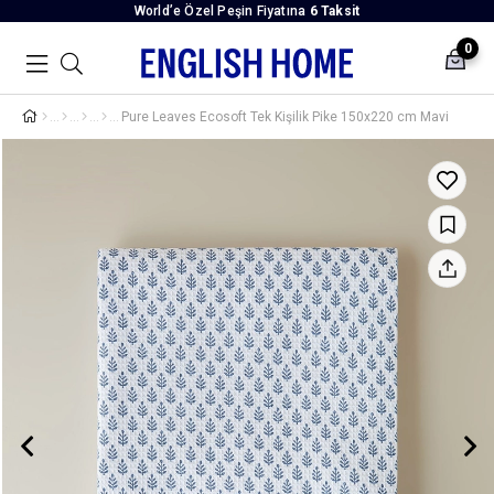
World’e Özel Peşin Fiyatına
6 Taksit
0
Pure Leaves Ecosoft Tek Kişilik Pike 150x220 cm Mavi