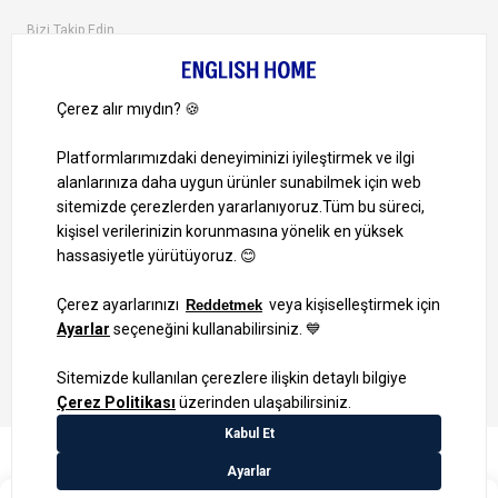
Bizi Takip Edin
Ayrıcalıklardan yararlanmak için uygulamamızı indirin.
1000 TL ve Üzeri Alışverişlerinizde Kargo Bedava!
Bilgi Toplum Hizmetleri
KVKK Veri İşleme Politikamız
Site Haritası