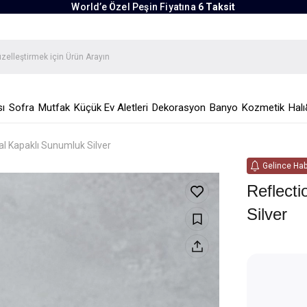
World’e Özel Peşin Fiyatına
6 Taksit
ı
Sofra
Mutfak
Küçük Ev Aletleri
Dekorasyon
Banyo
Kozmetik
Halı
al Kapaklı Sunumluk Silver
Gelince Hab
Reflect
Silver