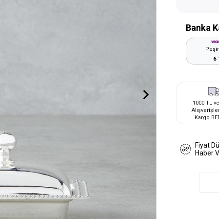
Banka K
Peşin
6 
1000 TL ve
Alışverişle
Kargo BE
Fiyat D
Haber 