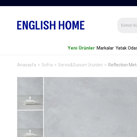
Yeni Ürünler
Markalar
Yatak Odas
Anasayfa
Sofra
Servis&Sunum Ürünleri
Reflection Met