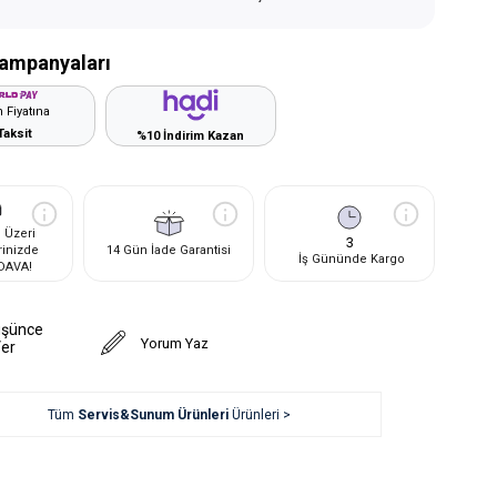
ampanyaları
 Fiyatına
Taksit
%10 İndirim Kazan
 Üzeri
3
rinizde
14 Gün İade Garantisi
İş Gününde Kargo
DAVA!
üşünce
Yorum Yaz
Ver
Tüm
Servis&Sunum Ürünleri
Ürünleri >