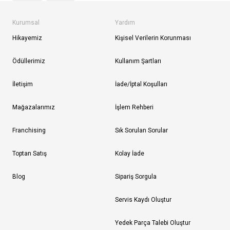
Kurumsal
Yardım
Hikayemiz
Kişisel Verilerin Korunması
Ödüllerimiz
Kullanım Şartları
İletişim
İade/İptal Koşulları
Mağazalarımız
İşlem Rehberi
Franchising
Sık Sorulan Sorular
Toptan Satış
Kolay İade
Blog
Sipariş Sorgula
Servis Kaydı Oluştur
Yedek Parça Talebi Oluştur