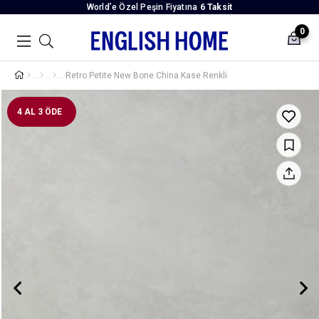
World’e Özel Peşin Fiyatına
6 Taksit
0
Retro Petite New Bone China Kase Renkli
4 AL 3 ÖDE