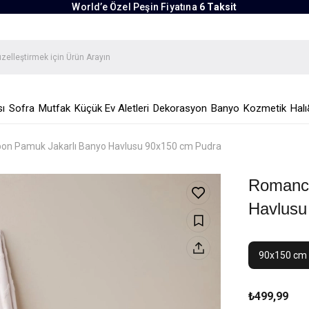
World’e Özel Peşin Fiyatına
6 Taksit
ı
Sofra
Mutfak
Küçük Ev Aletleri
Dekorasyon
Banyo
Kozmetik
Halı
on Pamuk Jakarlı Banyo Havlusu 90x150 cm Pudra
Romance
Havlusu
90x150 cm
₺499,99