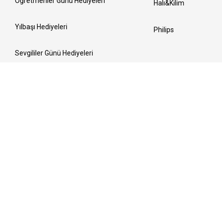
Öğretmenler Günü Hediyeleri
Halı&Kilim
Yılbaşı Hediyeleri
Philips
Sevgililer Günü Hediyeleri
Kadınlar Günü Hediyeleri
Ramazan Sofraları
Anneler Günü Hediyeleri
Bayrama Hazırlık
Babalar Günü Hediyeleri