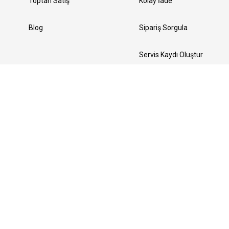
Toptan Satış
Kolay İade
Blog
Sipariş Sorgula
Servis Kaydı Oluştur
Yedek Parça Talebi Oluştur
Bizi Takip Edin