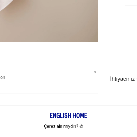
bon
İhtiyacınız
4 AL 3 ÖDE