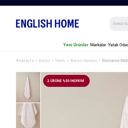
Yeni Ürünler
Markalar
Yatak Odas
Anasayfa
Banyo
Havlu
Banyo Havlusu
Romance Ribb
2.ÜRÜNE %50 İNDİRİM