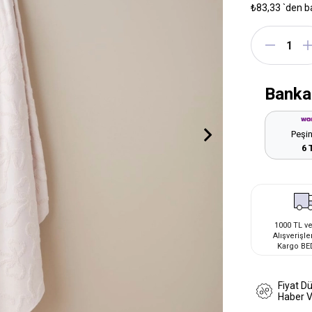
₺83,33
`den b
Banka
Peşin
6 
1000 TL ve
Alışverişle
Kargo BE
Fiyat D
Haber 