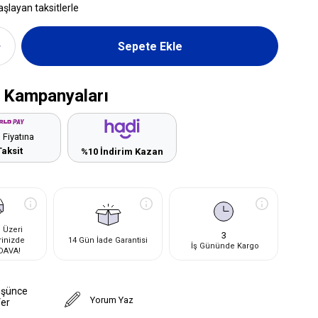
aşlayan taksitlerle
 Kampanyaları
 Fiyatına
Taksit
%10 İndirim Kazan
 Üzeri
3
rinizde
14 Gün İade Garantisi
İş Gününde Kargo
DAVA!
üşünce
Yorum Yaz
Ver