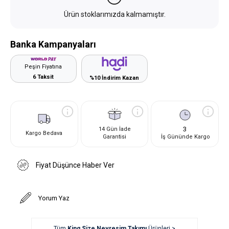
Ürün stoklarımızda kalmamıştır.
Banka Kampanyaları
Peşin Fiyatına
6 Taksit
%10 İndirim Kazan
3
14 Gün İade
Kargo Bedava
Garantisi
İş Gününde Kargo
Fiyat Düşünce Haber Ver
Yorum Yaz
Tüm
King Size Nevresim Takımı
Ürünleri >