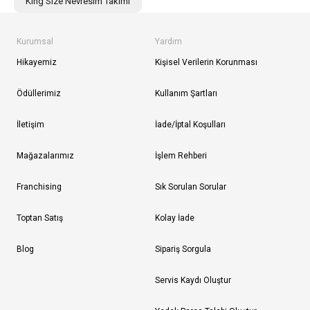
King Size Nevresim Takımı
Kurumsal
Yardım
Hikayemiz
Kişisel Verilerin Korunması
Ödüllerimiz
Kullanım Şartları
İletişim
İade/İptal Koşulları
Mağazalarımız
İşlem Rehberi
Franchising
Sık Sorulan Sorular
Toptan Satış
Kolay İade
Blog
Sipariş Sorgula
Servis Kaydı Oluştur