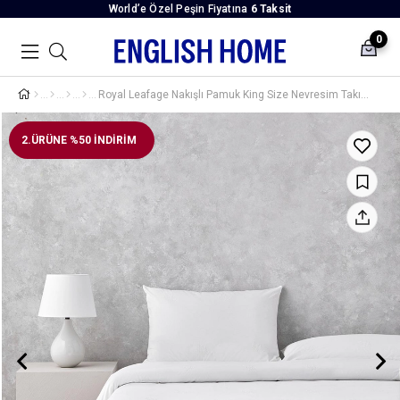
World’e Özel Peşin Fiyatına
6 Taksit
0
Royal Leafage Nakışlı Pamuk King Size Nevresim Takımı 240x220 cm Beyaz
2.ÜRÜNE %50 İNDİRİM