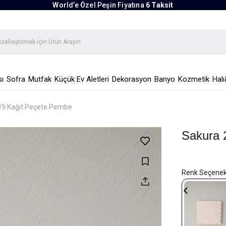
World’e Özel Peşin Fiyatına
6 Taksit
ı
Sofra
Mutfak
Küçük Ev Aletleri
Dekorasyon
Banyo
Kozmetik
Halı
'li Kağıt Peçete Pembe
Sakura 