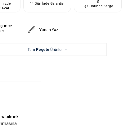
3
rinizde
14 Gün İade Garantisi
İş Gününde Kargo
DAVA!
üşünce
Yorum Yaz
Ver
Tüm
Peçete
Ürünleri >