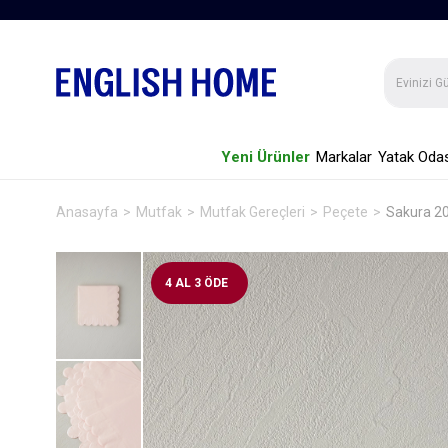
Yeni Ürünler
Markalar
Yatak Odas
Anasayfa
Mutfak
Mutfak Gereçleri
Peçete
Sakura 20
4 AL 3 ÖDE