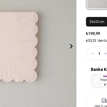
33x33 cm
₺199,99
₺33,33
`den b
Banka K
Peşin
6 
1000 TL ve