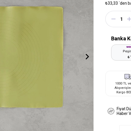
₺33,33
`den b
Banka K
Peşin
6 
1000 TL ve
Alışverişle
Kargo BE
Fiyat D
Haber 