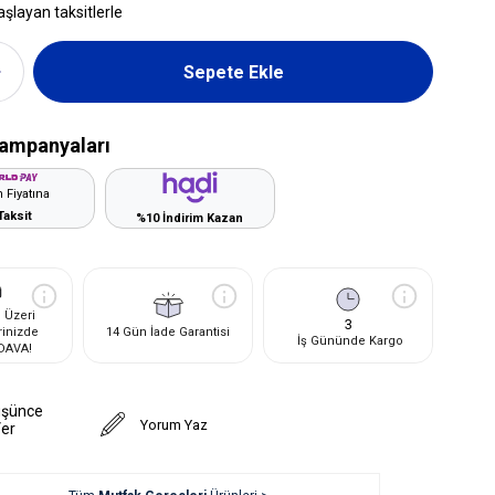
aşlayan taksitlerle
ampanyaları
 Fiyatına
Taksit
%10 İndirim Kazan
 Üzeri
3
rinizde
14 Gün İade Garantisi
İş Gününde Kargo
DAVA!
üşünce
Yorum Yaz
Ver