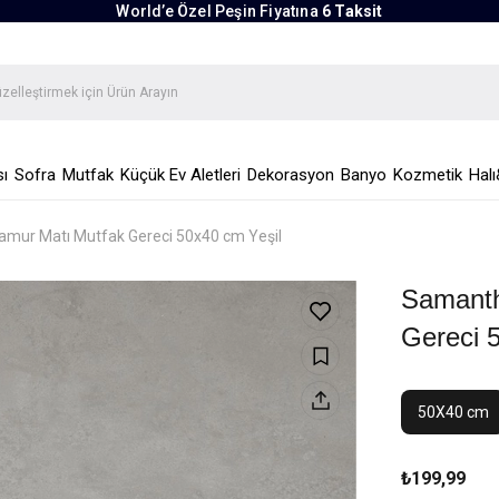
World’e Özel Peşin Fiyatına
6 Taksit
ı
Sofra
Mutfak
Küçük Ev Aletleri
Dekorasyon
Banyo
Kozmetik
Halı
amur Matı Mutfak Gereci 50x40 cm Yeşil
Samanth
Gereci 
50X40 cm
₺199,99