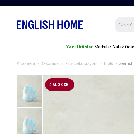
Yeni Ürünler
Markalar
Yatak Odas
Anasayfa
Dekorasyon
Ev Dekorasyonu
Biblo
Seafish
4 AL 3 ÖDE