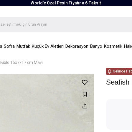
World’e Özel Peşin Fiyatına
6 Taksit
ı
Sofra
Mutfak
Küçük Ev Aletleri
Dekorasyon
Banyo
Kozmetik
Halı
 Biblo 15x7x17 cm Mavi
Gelince Hab
Seafish