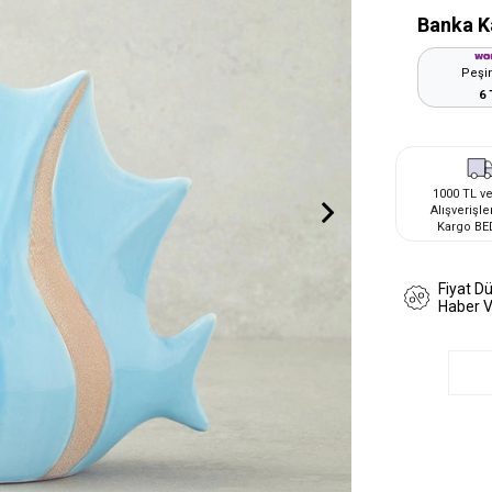
Banka K
Peşin
6 
1000 TL ve
Alışverişle
Kargo BE
Fiyat D
Haber 