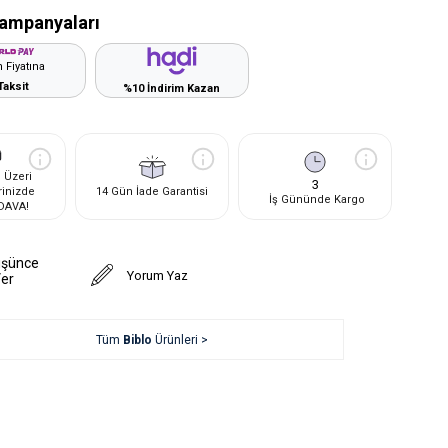
ampanyaları
 Fiyatına
Taksit
%10 İndirim Kazan
 Üzeri
3
rinizde
14 Gün İade Garantisi
İş Gününde Kargo
DAVA!
üşünce
Yorum Yaz
Ver
Tüm
Biblo
Ürünleri >