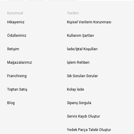
Kurumsal
Yardım
Hikayemiz
Kişisel Verilerin Korunması
Ödüllerimiz
Kullanım Şartları
İletişim
İade/İptal Koşulları
Mağazalarımız
İşlem Rehberi
Franchising
Sık Sorulan Sorular
Toptan Satış
Kolay İade
Blog
Sipariş Sorgula
Servis Kaydı Oluştur
Yedek Parça Talebi Oluştur